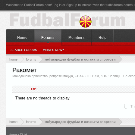
Welcome to FudbalForum.com! Log in or Sign up to interact with the fudbalforum commun
Home
Forums
Members
Help
SEARCH FORUMS
WHAT'S NEW?
home
forums
меѓународен фудбал и останати спортови
Ракомет
Македонско првенство, репрезентација, СЕХА, ЛШ, ЕХФ, КПК, Челинџ... Се окол
Title
There are no threads to display.
Th
home
forums
меѓународен фудбал и останати спортови
Aurora Fluid