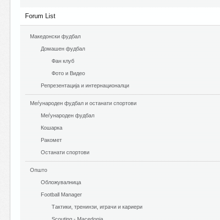
Forum List
Македонски фудбал
Домашен фудбал
Фан клуб
Фото и Видео
Репрезентација и интернационалци
Меѓународен фудбал и останати спортови
Меѓународен фудбал
Кошарка
Ракомет
Останати спортови
Општо
Обложувалница
Football Manager
Тактики, тренинзи, играчи и кариери
Scouting - Macedonia